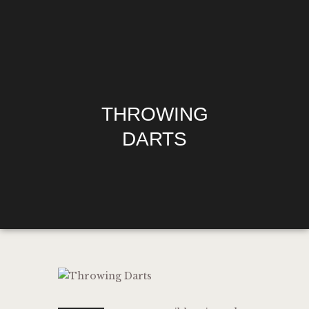
HOME
THROWING
MENU
HAPPY HOUR
DARTS
$1.10 WINGS
DIRECTIONS
PHILADELPHIA’S
OFFICIAL SOCCER
GURU
MEDIA REQUESTS